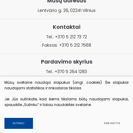
Mūsų adresas
Lentvario g. 26, 02241 Vilnius
Kontaktai
Tel.: +370 5 212 73 72
Faksas: +370 5 212 7568
Pardavimo skyrius
Tel.: +370 5 264 1283
Mūsų svetainė naudoja slapukus (angl. cookies). Šie slapukai
El. paštas
naudojami statistikos ir rinkodaros tikslais.
info@hermis.biz
Jei Jūs sutinkate, kad šiems tikslams būtų naudojami slapukai,
spauskite „Sutinku“ ir toliau naudokitės svetaine.
© 2018 UAB Hermis. Visos teisės saugomos
Duomenų apsauga
SUTINKU
PARINKTYS
Sprendimas:
TEXUS