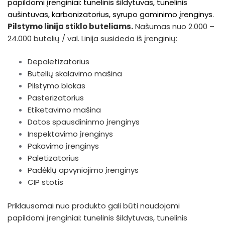
papildomi įrenginiai: tunelinis šildytuvas, tunelinis
aušintuvas, karbonizatorius, syrupo gaminimo įrenginys.
Pilstymo linija stiklo buteliams.
Našumas nuo 2.000 –
24.000 butelių / val. Linija susideda iš įrenginių:
Depaletizatorius
Butelių skalavimo mašina
Pilstymo blokas
Pasterizatorius
Etiketavimo mašina
Datos spausdininmo įrenginys
Inspektavimo įrenginys
Pakavimo įrenginys
Paletizatorius
Padėklų apvyniojimo įrenginys
CIP stotis
Priklausomai nuo produkto gali būti naudojami
papildomi įrenginiai: tunelinis šildytuvas, tunelinis