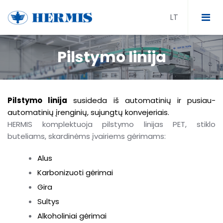
Pilstymo linija
Tunelinis pasterizatorius
Srautinis pasterizatorius
Pilstymo linija
susideda iš automatinių ir pusiau-
Spintinis pasterizatorius
automatinių įrenginių, sujungtų konvejeriais.
HERMIS komplektuoja pilstymo linijas PET, stiklo
Tunelinis šildytuvas
buteliams, skardinėms įvairiems gėrimams:
Tunelinis aušintuvas
Alus
Karbonizuoti gėrimai
CIP stotis
Gira
Sultys
Sirupo stotis
Alkoholiniai gėrimai