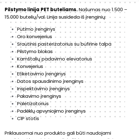
PILSTYMO LINIJA PET BUTELIAMS
Pakavimo įrenginys
Pilstymo linija
PET buteliams.
Našumas nuo 1.500 –
15.000 butelių/val. Linija susideda iš įrenginių:
PILSTYMO LINIJA STIKLO BUTELIAMS
Putimo įrenginys
Oro konvejerius
PILSTYMO LINIJA SKARDINĖMS
Srautinis pasterizatorius su bufirine talpa
Pilstymo blokas
Kamštalių padavimo elevatorius
Konvejerius
Etiketavimo įrenginys
Datos spausdinimo įrenginys
Inspektavimo įrenginys
Pakavimo įrenginys
Paletizatorius
Padėklų apvyniojimo įrenginys
CIP stotis
Priklausomai nuo produkto gali būti naudojami