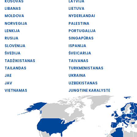
KOSOVAS
LATVIJA
LIBANAS
LIETUVA
MOLDOVA
NYDERLANDAI
NORVEGIJA
PALESTINA
LENKIJA
PORTUGALIJA
RUSIJA
SINGAPŪRAS
SLOVĖNIJA
ISPANIJA
ŠVEDIJA
ŠVEICARIJA
TADŽIKISTANAS
TAIVANAS
TAILANDAS
TURKMĖNISTANAS
JAE
UKRAINA
JAV
UZBEKISTANAS
VIETNAMAS
JUNGTINĖ KARALYSTĖ